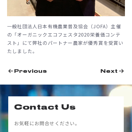
一般社団法人日本有機農業普及協会（JOFA）主催
の「オーガニックエコフェスタ2020栄養価コンテ
スト」にて弊社のパートナー農家が優秀賞を受賞い
たしました。
投
Previous
Next
稿
ナ
ビ
Contact Us
ゲ
ー
お気軽にお問合せください。
シ