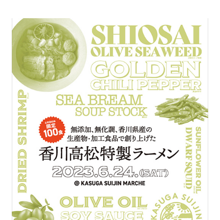
『2.5
次
元
舞
台』
×
THINK
AND
SENSE
開
発
『Libera
Ball
&
Libera
Tube』