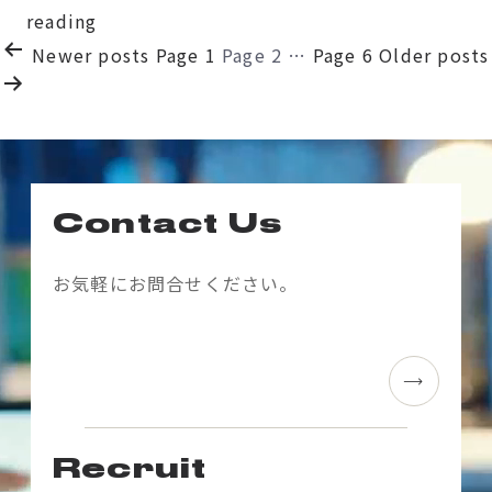
無
京
reading
料
投
都
Newer
posts
Page 1
Page 2
…
Page 6
Older
posts
招
建
稿
待
仁
の
や
寺
ペ
交
お
ー
流
よ
Contact Us
パ
ジ
び
ー
送
オ
お気軽にお問合せください。
テ
ン
り
ィ
ラ
ー
イ
も
ン
実
上
施
に
Recruit
て