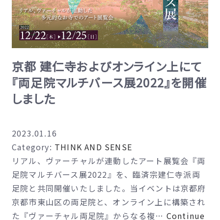
XR/
舞
メ
伎
タ
町
バ
「あ
ー
京都 建仁寺およびオンライン上にて
ー
ス
『両足院マルチバース展2022』を開催
と
産
の
しました
業
禱
の
り」』
発
2023.01.16
を
展
Category:
THINK AND SENSE
開
に
リアル、ヴァーチャルが連動したアート展覧会『両
催
向
足院マルチバース展2022』を、臨済宗建仁寺派両
け、
足院と共同開催いたしました。当イベントは京都府
学
京都市東山区の両足院と、オンライン上に構築され
生
た『ヴァーチャル両足院』からなる複…
Continue