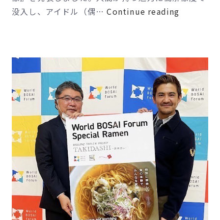
ア
没入し、アイドル（偶…
Continue reading
イ
ド
ル
（偶
像）
と
触
れ
ら
れ
る
超
越
体
験