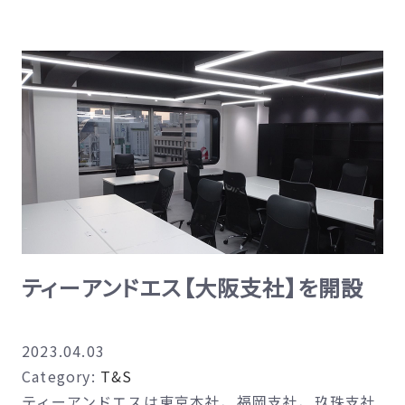
世
コ
界
ラ
防
ボ
災
レ
フ
ー
ォ
シ
ー
ョ
ラ
ン
ム
映
2023
画
に
第
ティーアンドエス【大阪支社】を開設
て
1
Triple
弾
R
『MIMI』
2023.04.03
が
も
Category:
T&S
特
制
ティーアンドエスは東京本社、福岡支社、玖珠支社