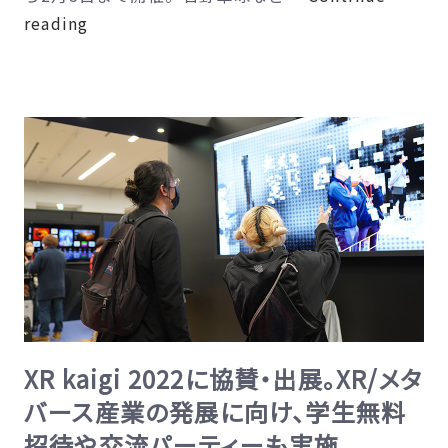
新
reading
宿
の
街
と
ア
ー
ト
の
共
存
を
目
XR kaigi 2022に協賛・出展。XR/メタ
指
バース産業の発展に向け、学生無料
す
招待や交流パーティーも実施
ラ