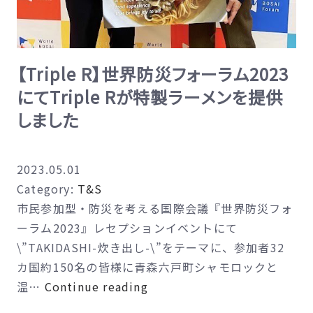
プ
ロ
ジ
【Triple R】世界防災フォーラム2023
ェ
にてTriple Rが特製ラーメンを提供
ク
ト
しました
『超
像』
2023.05.01
を
Category:
T&S
発
市民参加型・防災を考える国際会議『世界防災フォ
表。
ーラム2023』レセプションイベントにて
MIRRORL
\”TAKIDASHI-炊き出し-\”をテーマに、参加者32
FILMS×T
カ国約150名の皆様に青森六戸町シャモロックと
AND
【Triple
温…
Continue reading
SENSE
R】
の