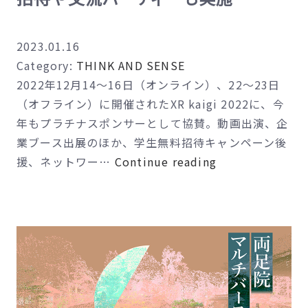
イ
ブ
2023.01.16
エ
Category:
THINK AND SENSE
ン
2022年12月14～16日（オンライン）、22～23日
タ
（オフライン）に開催されたXR kaigi 2022に、今
ー
年もプラチナスポンサーとして協賛。動画出演、企
テ
業ブース出展のほか、学生無料招待キャンペーン後
イ
XR
援、ネットワー…
Continue reading
メ
kaigi
ン
2022
ト
に
イ
協
ベ
賛・
ン
出
ト
展。
『歌