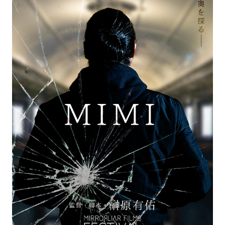
100
別
杯
制
作
作
品
『MIMI』
情
報
解
禁！