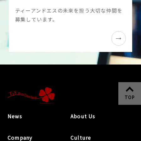
『両
ティーアンドエスの未来を担う大切な仲間を
足
募集しています。
院
マ
ル
チ
バ
ー
ス
展
2022』
TOP
を
開
News
About Us
催
し
Company
Culture
ま