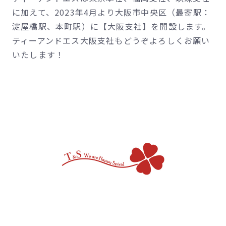
製
作
に加えて、2023年4月より大阪市中央区（最寄駅：
ラ
決
淀屋橋駅、本町駅）に【大阪支社】を開設します。
ー
定！
ティーアンドエス大阪支社もどうぞよろしくお願い
メ
いたします！
ン
を
提
供
し
ま
し
た