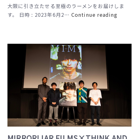
大限に引き立たせる至極のラーメンをお届けしま
【事
す。 日時 : 2023年6月2…
Continue reading
前
応
募
制】
香
川
県
を
食
で
笑
顔
に！
讃
MIRRORLIAR FILMS×THINK AND