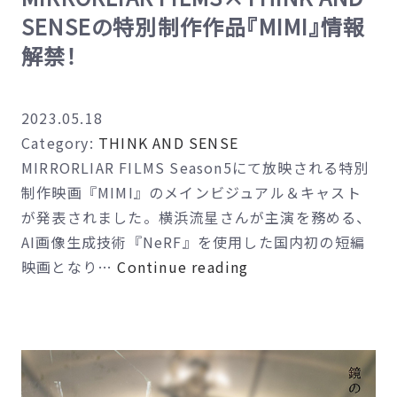
岐
SENSEの特別制作作品『MIMI』情報
素
解禁！
材
だ
け
2023.05.18
の
Category:
THINK AND SENSE
特
MIRRORLIAR FILMS Season5にて放映される特別
製
制作映画『MIMI』のメインビジュアル＆キャスト
ラ
が発表されました。横浜流星さんが主演を務める、
ー
AI画像生成技術『NeRF』を使用した国内初の短編
メ
MIRRORLIAR
映画となり…
Continue reading
ン！
FILMS×THINK
抽
AND
選
SENSE
限
の
定
特