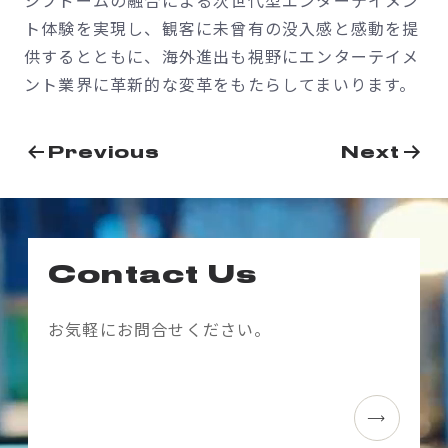
ト体験を実現し、観客に未曾有の没入感と感動を提
供するとともに、海外進出も視野にエンターテイメ
ント業界に革新的な変革をもたらしてまいります。
投
Previous
Next
稿
ナ
ビ
Contact Us
ゲ
ー
お気軽にお問合せください。
シ
ョ
ン