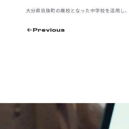
大分県玖珠町の廃校となった中学校を活用し、
投
Previous
稿
ナ
ビ
ゲ
ー
シ
ョ
ン